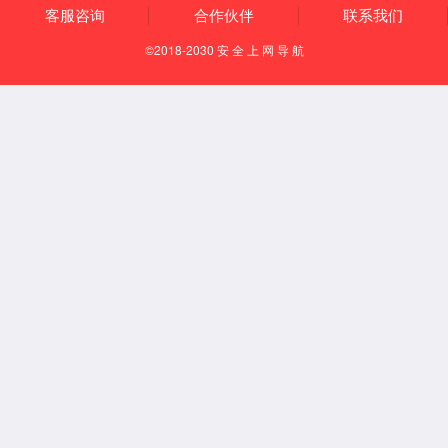
企业文化
发展历程