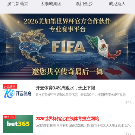
首页
关于188足球旧版官网入口